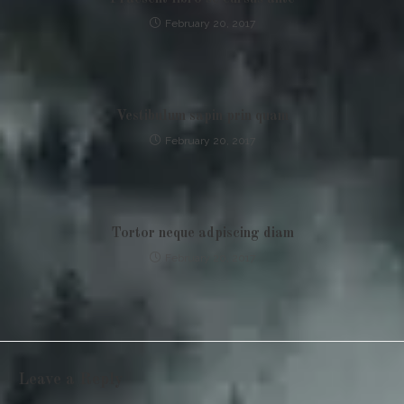
February 20, 2017
Vestibulum sapin prin quam
February 20, 2017
Tortor neque adpiscing diam
February 20, 2017
Leave a Reply