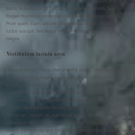
mattis, tortor neque adipiscing diam, a cursus ipsum ante quis
turpis. Nulla facilisi. Ut fringilla. Suspendisse potenti. Nunc
feugiat mi a tellus consequat imperdiet. Vestibulum sapien.
Proin quam. Etiam ultrices. Suspendisse in justo eu magna
luctus suscipit. Sed lectus. Integer euismod lacus luctus
magna.
Vestibulum lacinia arcu
Quisque cursus, metus vitae pharetra auctor, sem massa mattis
sem, at interdum magna augue eget diam. Vestibulum ante
ipsum primis in faucibus orci luctus et ultrices posuere cubilia
Curae; Morbi lacinia molestie dui. Praesent blandit dolor. Sed
non quam. In vel mi sit amet augue congue elementum. Morbi
in ipsum sit amet pede facilisis laoreet. Donec lacus nunc,
viverra nec, blandit vel, egestas et, augue. Vestibulum tincidunt
malesuada tellus. Ut ultrices ultrices enim. Curabitur sit amet
mauris. Morbi in dui quis est pulvinar ullamcorper. Nulla facilisi.