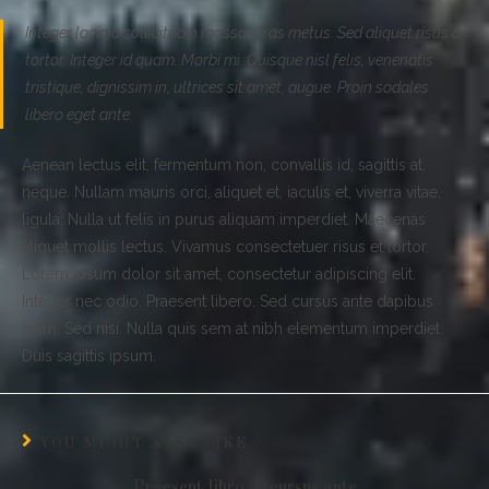
Integer lacinia sollicitudin massa. Cras metus. Sed aliquet risus a
tortor. Integer id quam. Morbi mi. Quisque nisl felis, venenatis
tristique, dignissim in, ultrices sit amet, augue. Proin sodales
libero eget ante.
Aenean lectus elit, fermentum non, convallis id, sagittis at,
neque. Nullam mauris orci, aliquet et, iaculis et, viverra vitae,
ligula. Nulla ut felis in purus aliquam imperdiet. Maecenas
aliquet mollis lectus. Vivamus consectetuer risus et tortor.
Lorem ipsum dolor sit amet, consectetur adipiscing elit.
Integer nec odio. Praesent libero. Sed cursus ante dapibus
diam. Sed nisi. Nulla quis sem at nibh elementum imperdiet.
Duis sagittis ipsum.
YOU MIGHT ALSO LIKE
Praesent libro se cursus ante