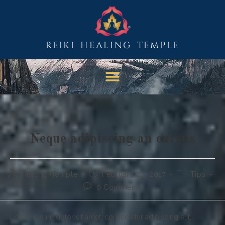
REIKI HEALING TEMPLE
Neque adipiscing an cursus
Healing-Temple
February 20, 2017
Tips
0 Comments
Lorem ipsum dolor sit amet, consectetur adipiscing elit.