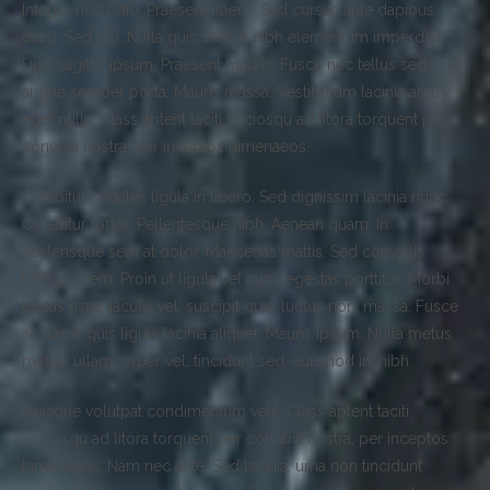
Integer nec odio. Praesent libero. Sed cursus ante dapibus
diam. Sed nisi. Nulla quis sem at nibh elementum imperdiet.
Duis sagittis ipsum. Praesent mauris. Fusce nec tellus sed
augue semper porta. Mauris massa. Vestibulum lacinia arcu
eget nulla. Class aptent taciti sociosqu ad litora torquent per
conubia nostra, per inceptos himenaeos.
Curabitur sodales ligula in libero. Sed dignissim lacinia nunc.
Curabitur tortor. Pellentesque nibh. Aenean quam. In
scelerisque sem at dolor. Maecenas mattis. Sed convallis
tristique sem. Proin ut ligula vel nunc egestas porttitor. Morbi
lectus risus, iaculis vel, suscipit quis, luctus non, massa. Fusce
ac turpis quis ligula lacinia aliquet. Mauris ipsum. Nulla metus
metus, ullamcorper vel, tincidunt sed, euismod in, nibh.
Quisque volutpat condimentum velit. Class aptent taciti
sociosqu ad litora torquent per conubia nostra, per inceptos
himenaeos. Nam nec ante. Sed lacinia, urna non tincidunt